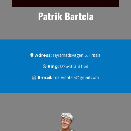
Patrik Bartela
:
Hyrsmadsvägen 5, Fritsla
Adress
Ring:
076-813 81 69
malerifritsla@gmail.com
E-mail: